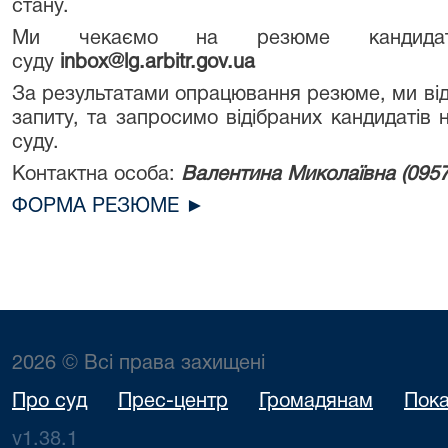
стану.
Ми чекаємо на резюме кандидат
суду
inbox@lg.arbitr.gov.ua
За результатами опрацювання резюме, ми відб
запиту, та запросимо відібраних кандидатів 
суду.
Контактна особа:
Валентина Миколаївна (095
ФОРМА РЕЗЮМЕ ►
2026 © Всі права захищені
Про суд
Прес-центр
Громадянам
Пока
v1.38.1