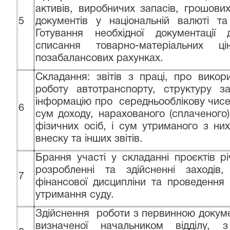
активів, виробничих запасів, грошови
5
документів у національній валюті т
Готування необхідної документації
списання товарно-матеріальних 
позабалансових рахунках.
Складання: звітів з праці, про вико
роботу автотранспорту, структуру з
інформацію про середньооблікову чисе
6
сум доходу, нарахованого (сплаченого)
фізичних осіб, і сум утриманого з ни
внеску та інших звітів.
Брання участі у складанні проєктів р
розробленні та здійсненні заходів
7
фінансової дисципліни та проведення
утримання суду.
Здійснення роботи з первинною докуме
визначеної начальником відділу,