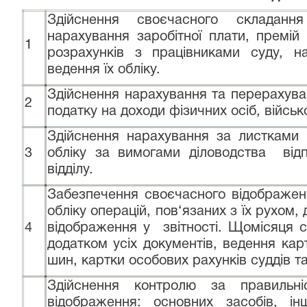
Здійснення своєчасного складанн
нарахування заробітної плати, премій
1
розрахунків з працівниками суду, н
ведення їх обліку.
Здійснення нарахування та перерахува
2
податку на доходи фізичних осіб, військ
Здійснення нарахування за листками 
3
обліку за вимогами діловодства від
відділу.
Забезпечення своєчасного відображен
обліку операцій, пов‘язаних з їх рухом,
4
відображення у звітності. Щомісяця 
додатком усіх документів, ведення кар
шин, картки особових рахунків суддів та
Здійснення контролю за правильн
відображення: основних засобів, ін