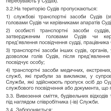
перебувають у Судах).
3.2.На територію Судів пропускаються:
1) службові транспортні засоби Судів (з
головами Судів чи керівниками апаратів Суді
2) особисті транспортні засоби суддів
затвердженим головами Судів чи кері
пред’явлення посвідчення судді, працівника 
3) транспортні засоби інших судів, органів,
дозволом голів Судів, після пред’явлення
посвідчує особу;
4) транспортні засоби медичних, екстрених
служб, які прибули за викликом, у супров
Служби, які здійснюють пропуск осіб до Суд
службового посвідчення або документа, що п
3.3. Вивезення сміття, будівельних відходів
під наглядом співробітника (-ів) Служби.
3.4. Забороняється: