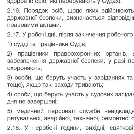
здоров’ю осіб, які перебувають у Судах).
2.16. Порядок осіб, щодо яких здійснюють
державної безпеки, визначається відповід
правовими актами.
2.17. У робочі дні, після закінчення робочог
1) судді та працівники Судів;
2) працівники правоохоронних органів, 
забезпечення державної безпеки, у разі п
охороняють;
3) особи, що беруть участь у засіданнях т
тощо), якщо такі заходи тривають;
4) особи, що беруть участь у судових засіда
дня не завершені;
5) медичний персонал служби невідкладн
рятувальної, аварійної, технічної, ремонтно
2.18. У неробочі години, вихідні, святков