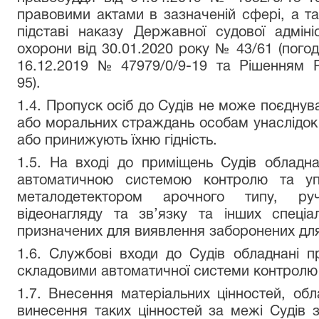
правовими актами в зазначеній сфері, а 
підставі наказу Державної судової адміні
охорони від 30.01.2020 року № 43/61 (пог
16.12.2019 № 47979/0/9-19 та Рішенням Ра
95).
1.4. Пропуск осіб до Судів не може поєднува
або моральних страждань особам унаслідок 
або принижують їхню гідність.
1.5. На вході до приміщень Судів обладна
автоматичною системою контролю та упр
металодетектором арочного типу, ру
відеонагляду та зв’язку та інших спеціа
призначених для виявлення заборонених для
1.6. Службові входи до Судів обладнані п
складовими автоматичної системи контролю 
1.7. Внесення матеріальних цінностей, обл
винесення таких цінностей за межі Судів з