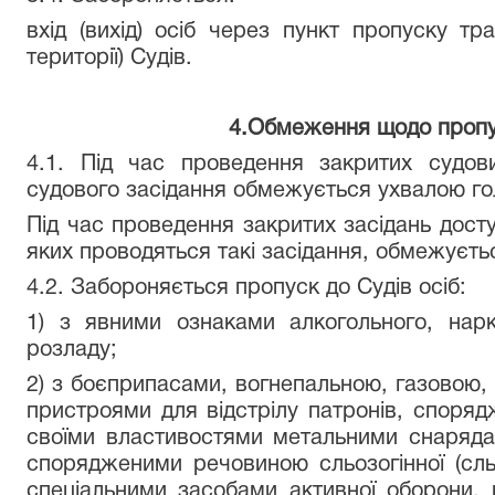
вхід (вихід) осіб через пункт пропуску тр
території) Судів.
4.Обмеження щодо пропус
4.1. Під час проведення закритих судов
судового засідання обмежується ухвалою го
Під час проведення закритих засідань досту
яких проводяться такі засідання, обмежуєтьс
4.2. Забороняється пропуск до Судів осіб:
1) з явними ознаками алкогольного, нарк
розладу;
2) з боєприпасами, вогнепальною, газовою
пристроями для відстрілу патронів, споря
своїми властивостями метальними снарядам
спорядженими речовиною сльозогінної (сльо
спеціальними засобами активної оборони, к