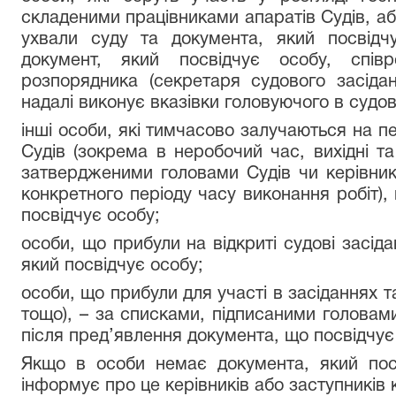
складеними працівниками апаратів Судів, або
ухвали суду та документа, який посвідч
документ, який посвідчує особу, спів
розпорядника (секретаря судового засідан
надалі виконує вказівки головуючого в судов
інші особи, які тимчасово залучаються на п
Судів (зокрема в неробочий час, вихідні та 
затвердженими головами Судів чи керівник
конкретного періоду часу виконання робіт),
посвідчує особу;
особи, що прибули на відкриті судові засід
який посвідчує особу;
особи, що прибули для участі в засіданнях т
тощо), – за списками, підписаними головами
після пред’явлення документа, що посвідчує
Якщо в особи немає документа, який посв
інформує про це керівників або заступників к