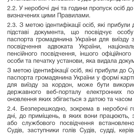
2.2. У неробочі дні та години пропуск осіб д
визначених цими Правилами.
2.3. З метою ідентифікації осіб, які прибули
підставі документа, що посвідчує особу
паспорта громадянина України для виїзду 
посвідчення адвоката України, націонал
пенсійного посвідчення, іншого офіційног
особи та печатку установи, яка видала докум
З метою ідентифікації осіб, які прибули до С
паспорта громадянина України у формі карт
для виїзду за кордон, може бути викори
державного веб-порталу електронних п
оновлення яких збігається з датою та часом
2.4. Безперешкодно, зокрема в неробочі го
дні, до приміщень, в яких вони працюють, 
або службового посвідчення встановлено
Судів, заступники голів Судів, судді, кер