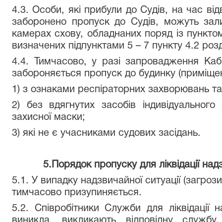
4.3. Особи, які прибули до Судів, на час ві
заборонено пропуск до Судів, можуть зали
камерах схову, обладнаних поряд із пунктом
визначених підпунктами 5 – 7 пункту 4.2 роз
4.4. Тимчасово, у разі запровадження Кабі
забороняється пропуск до будинку (приміщень
1) з ознаками респіраторних захворювань т
2) без вдягнутих засобів індивідуального
захисної маски;
3) які не є учасниками судових засідань.
5.Порядок пропуску для ліквідації над
5.1. У випадку надзвичайної ситуації (загрози
тимчасово призупиняється.
5.2. Співробітники Служби для ліквідації на
виникла, викликають відповідну служб