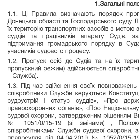
1.Загальні по
1.1. Ці Правила визначають порядок проп
Донецької області та Господарського суду Лу
їх територію транспортних засобів з метою
суддів та працівників апарату Судів, за
підтримання громадського порядку в Суд
учасників судового процесу.
1.2. Пропуск осіб до Судів та на їх тери
пропускний режим) здійснюється співробітн
– Служба).
1.3. Під час здійснення своїх повноважен
співробітники Служби керуються Конституц
судоустрій і статус суддів», «Про держ
правоохоронних органів», «Про Національн
судової охорони, затвердженим рішенням Ви
№ 1051/0/15-19 (зі змінами) , Поло
співробітниками Служби судової охорони,
правосуддя від 04.04.2019 № 1052/0/15-19