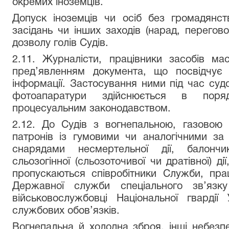
окремих іноземців.
Допуск іноземців чи осіб без громадянст
засідань чи інших заходів (нарад, перегово
дозволу голів Судів.
2.11. Журналісти, працівники засобів ма
пред’явленням документа, що посвідчує 
інформації. Застосування ними під час судов
фотоапаратури здійснюється в поряд
процесуальним законодавством.
2.12. До Судів з вогнепальною, газовою 
патронів із гумовими чи аналогічними за
снарядами несмертельної дії, балонч
сльозогінної (сльозоточивої чи дратівної) д
пропускаються співробітники Служби, пра
Державної служби спеціального зв’язку
військовослужбовці Національної гварді
службових обов’язків.
Вогнепальна й холодна зброя, інші небезп