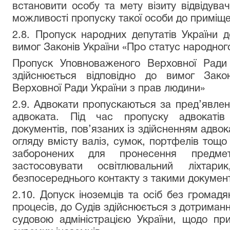
встановити особу та мету візиту відвідув
можливості пропуску такої особи до приміщ
2.8. Пропуск народних депутатів України д
вимог Законів України «Про статус народног
Пропуск Уповноваженого Верховної Ради
здійснюється відповідно до вимог Зак
Верховної Ради України з прав людини»
2.9. Адвокати пропускаються за пред’явле
адвоката. Під час пропуску адвокатів
документів, пов’язаних із здійсненням адвока
огляду вмісту валіз, сумок, портфелів тощо
заборонених для пронесення предме
застосовувати освітлювальний ліхта
безпосереднього контакту з такими докумен
2.10. Допуск іноземців та осіб без громад
процесів, до Судів здійснюється з дотрима
судовою адміністрацією України, щодо при