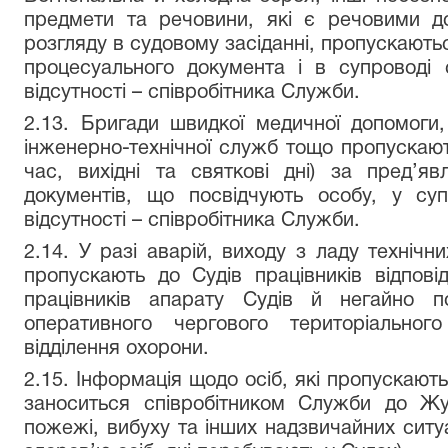
предмети та речовини, які є речовими д
розгляду в судовому засіданні, пропускаютьс
процесуального документа і в супроводі 
відсутності – співробітника Служби.
2.13. Бригади швидкої медичної допомоги, 
інженерно-технічної служб тощо пропускаю
час, вихідні та святкові дні) за пред’я
документів, що посвідчують особу, у суп
відсутності – співробітника Служби.
2.14. У разі аварій, виходу з ладу технічн
пропускають до Судів працівників відпов
працівників апарату Судів й негайно п
оперативного чергового територіально
відділення охорони.
2.15. Інформація щодо осіб, які пропускають
заноситься співробітником Служби до Жур
пожежі, вибуху та інших надзвичайних ситу