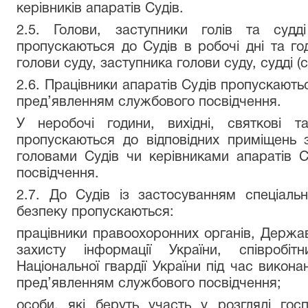
керівників апаратів Судів.
2.5. Голови, заступники голів та судді
пропускаються до Судів в робочі дні та г
голови суду, заступника голови суду, судді (су
2.6. Працівники апаратів Судів пропускаютьс
пред’явленням службового посвідчення.
У неробочі години, вихідні, святкові т
пропускаються до відповідних приміщень 
головами Судів чи керівниками апаратів 
посвідчення.
2.7. До Судів із застосуванням спеціаль
безпеку пропускаються:
працівники правоохоронних органів, Держав
захисту інформації України, співробіт
Національної гвардії України під час викон
пред’явленням службового посвідчення;
особи, які беруть участь у розгляді гос