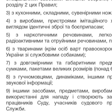
розділу 2 цих Правил;
3) з кухонними, складними, сувенірними но
4) з виробами, пристроями імітаційного 
виглядом ідентичні зброї та боєприпасам;
5) з наркотичними речовинами, легкоз
радіоактивними та отруйними речовинами, п
6) з тваринами (крім осіб варт правоохорон
України зі службовими собаками);
7) з довгомірними та габаритними предм
сумками, пакетами великих розмірів (понад 
8) з гучномовцями, динаміками, іншими п
звукової інформації;
9) іншими засобами, предметами, виробам
використанні для нападу і створюють за
працівників Суду, учасників судового про
Служби.