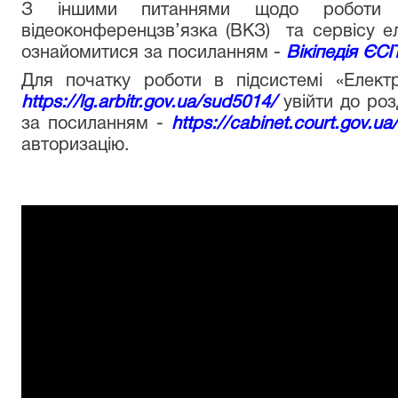
З іншими питаннями щодо роботи пі
відеоконференцзв’язка (ВКЗ) та сервісу е
ознайомитися за посиланням -
Вікіпедія ЄСІ
Для початку роботи в підсистемі «Елект
https://lg.arbitr.gov.ua/sud5014/
увійти до ро
за посиланням -
https://cabinet.court.gov.ua/
авторизацію.