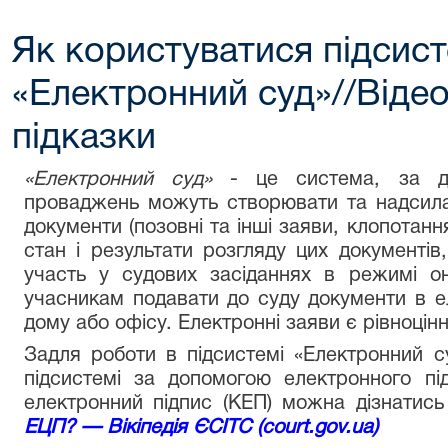
Як користуватися підсис
«Електронний суд»//Відеоі
підказки
«Електронний суд»
- це система, за до
проваджень можуть створювати та надсила
документи (позовні та інші заяви, клопотан
стан і результати розгляду цих документів
участь у судових засіданнях в режимі о
учасникам подавати до суду документи в е
дому або офісу. Електронні заяви є рівноці
Задля роботи в підсистемі «Електронний с
підсистемі за допомогою електронного пі
електронний підпис (КЕП) можна дізнатис
ЕЦП? — Вікіпедія ЄСІТС (court.gov.ua)